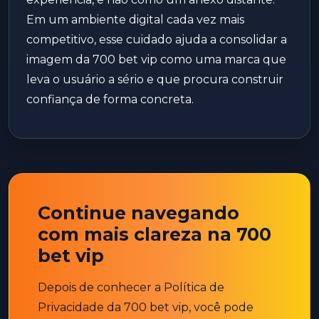
Em um ambiente digital cada vez mais
competitivo, esse cuidado ajuda a consolidar a
imagem da 700 bet vip como uma marca que
leva o usuário a sério e que procura construir
confiança de forma concreta.
Continue navegando
com mais clareza na 700
bet vip
Depois de conhecer a Política de
Privacidade da 700 bet vip, você pode