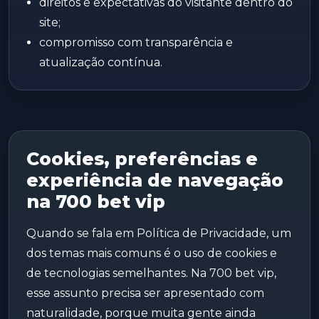
direitos e expectativas do visitante dentro do
site;
compromisso com transparência e
atualização contínua.
Cookies, preferências e
experiência de navegação
na 700 bet vip
Quando se fala em Política de Privacidade, um
dos temas mais comuns é o uso de cookies e
de tecnologias semelhantes. Na 700 bet vip,
esse assunto precisa ser apresentado com
naturalidade, porque muita gente ainda