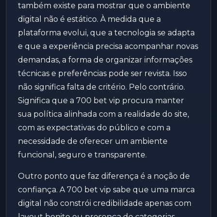
também existe para mostrar que o ambiente
digital não é estático. À medida que a
plataforma evolui, que a tecnologia se adapta
e que a experiência precisa acompanhar novas
demandas, a forma de organizar informações
técnicas e preferências pode ser revista. Isso
não significa falta de critério. Pelo contrário.
Significa que a 700 bet vip procura manter
sua política alinhada com a realidade do site,
com as expectativas do público e com a
necessidade de oferecer um ambiente
funcional, seguro e transparente.
Outro ponto que faz diferença é a noção de
confiança. A 700 bet vip sabe que uma marca
digital não constrói credibilidade apenas com
layout bonito ou presença de categorias