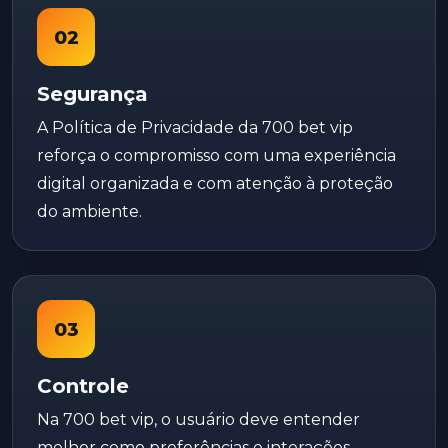
02
Segurança
A Política de Privacidade da 700 bet vip
reforça o compromisso com uma experiência
digital organizada e com atenção à proteção
do ambiente.
03
Controle
Na 700 bet vip, o usuário deve entender
melhor como preferências e interações