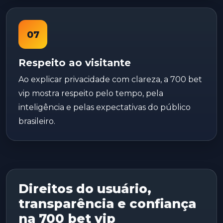
07
Respeito ao visitante
Ao explicar privacidade com clareza, a 700 bet
vip mostra respeito pelo tempo, pela
inteligência e pelas expectativas do público
brasileiro.
Direitos do usuário,
transparência e confiança
na 700 bet vip