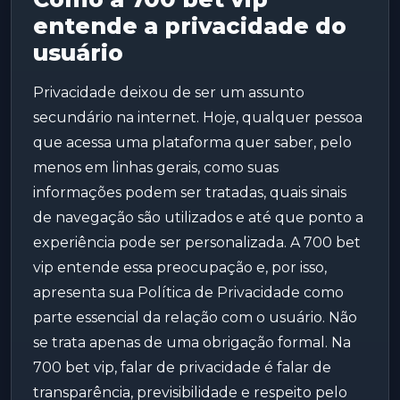
entende a privacidade do
usuário
Privacidade deixou de ser um assunto
secundário na internet. Hoje, qualquer pessoa
que acessa uma plataforma quer saber, pelo
menos em linhas gerais, como suas
informações podem ser tratadas, quais sinais
de navegação são utilizados e até que ponto a
experiência pode ser personalizada. A 700 bet
vip entende essa preocupação e, por isso,
apresenta sua Política de Privacidade como
parte essencial da relação com o usuário. Não
se trata apenas de uma obrigação formal. Na
700 bet vip, falar de privacidade é falar de
transparência, previsibilidade e respeito pelo