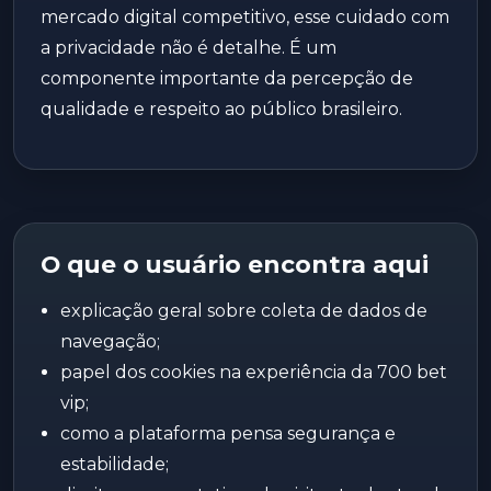
mercado digital competitivo, esse cuidado com
a privacidade não é detalhe. É um
componente importante da percepção de
qualidade e respeito ao público brasileiro.
O que o usuário encontra aqui
explicação geral sobre coleta de dados de
navegação;
papel dos cookies na experiência da 700 bet
vip;
como a plataforma pensa segurança e
estabilidade;